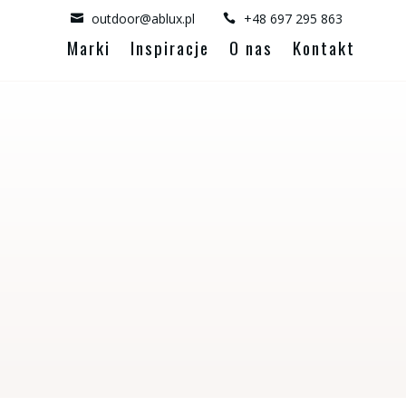
outdoor@ablux.pl
+48 697 295 863


Marki
Inspiracje
O nas
Kontakt